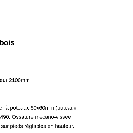
bois
uteur 2100mm
ier à poteaux 60x60mm (poteaux
 M90: Ossature mécano-vissée
ur pieds réglables en hauteur.